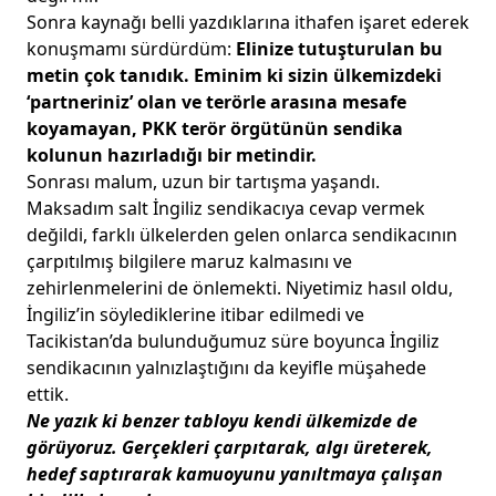
Sonra kaynağı belli yazdıklarına ithafen işaret ederek
konuşmamı sürdürdüm:
Elinize tutuşturulan bu
metin çok tanıdık. Eminim ki sizin ülkemizdeki
‘partneriniz’ olan ve terörle arasına mesafe
koyamayan, PKK terör örgütünün sendika
kolunun hazırladığı bir metindir.
Sonrası malum, uzun bir tartışma yaşandı.
Maksadım salt İngiliz sendikacıya cevap vermek
değildi, farklı ülkelerden gelen onlarca sendikacının
çarpıtılmış bilgilere maruz kalmasını ve
zehirlenmelerini de önlemekti. Niyetimiz hasıl oldu,
İngiliz’in söylediklerine itibar edilmedi ve
Tacikistan’da bulunduğumuz süre boyunca İngiliz
sendikacının yalnızlaştığını da keyifle müşahede
ettik.
Ne yazık ki benzer tabloyu kendi ülkemizde de
görüyoruz. Gerçekleri çarpıtarak, algı üreterek,
hedef saptırarak kamuoyunu yanıltmaya çalışan