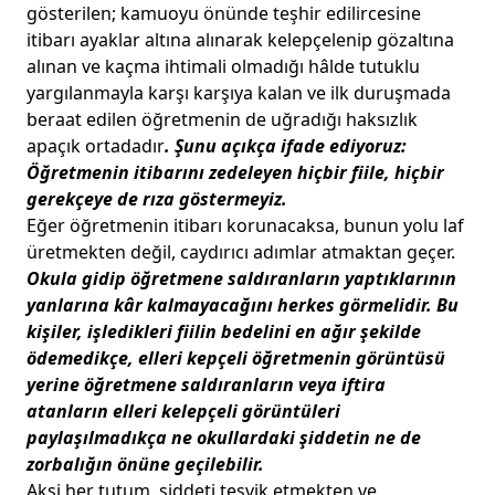
gösterilen; kamuoyu önünde teşhir edilircesine
itibarı ayaklar altına alınarak kelepçelenip gözaltına
alınan ve kaçma ihtimali olmadığı hâlde tutuklu
yargılanmayla karşı karşıya kalan ve ilk duruşmada
beraat edilen öğretmenin de uğradığı haksızlık
apaçık ortadadır
. Şunu açıkça ifade ediyoruz:
Öğretmenin itibarını zedeleyen hiçbir fiile, hiçbir
gerekçeye de rıza göstermeyiz.
Eğer öğretmenin itibarı korunacaksa, bunun yolu laf
üretmekten değil, caydırıcı adımlar atmaktan geçer.
Okula gidip öğretmene saldıranların yaptıklarının
yanlarına kâr kalmayacağını herkes görmelidir. Bu
kişiler, işledikleri fiilin bedelini en ağır şekilde
ödemedikçe, elleri kepçeli öğretmenin görüntüsü
yerine öğretmene saldıranların veya iftira
atanların elleri kelepçeli görüntüleri
paylaşılmadıkça ne okullardaki şiddetin ne de
zorbalığın önüne geçilebilir.
Aksi her tutum, şiddeti teşvik etmekten ve