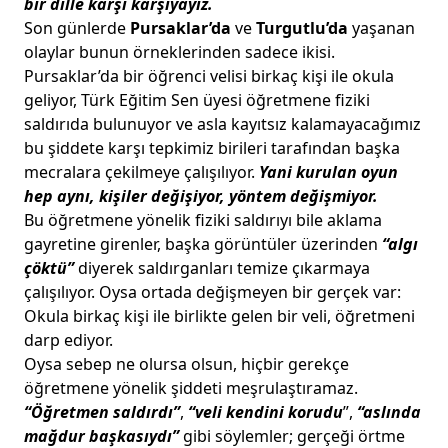
bir dille karşı karşıyayız.
Son günlerde
Pursaklar’da
ve
Turgutlu’da
yaşanan
olaylar bunun örneklerinden sadece ikisi.
Pursaklar’da bir öğrenci velisi birkaç kişi ile okula
geliyor, Türk Eğitim Sen üyesi öğretmene fiziki
saldırıda bulunuyor ve asla kayıtsız kalamayacağımız
bu şiddete karşı tepkimiz birileri tarafından başka
mecralara çekilmeye çalışılıyor.
Yani kurulan oyun
hep aynı, kişiler değişiyor, yöntem değişmiyor.
Bu öğretmene yönelik fiziki saldırıyı bile aklama
gayretine girenler, başka görüntüler üzerinden
“algı
çöktü”
diyerek saldırganları temize çıkarmaya
çalışılıyor. Oysa ortada değişmeyen bir gerçek var:
Okula birkaç kişi ile birlikte gelen bir veli, öğretmeni
darp ediyor.
Oysa sebep ne olursa olsun, hiçbir gerekçe
öğretmene yönelik şiddeti meşrulaştıramaz.
“Öğretmen saldırdı”
,
“veli kendini korudu
”,
“aslında
mağdur başkasıydı”
gibi söylemler; gerçeği örtme