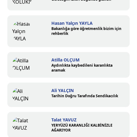
Hasan Yalçın YAYLA
Bakanlığa göre öğretmenlik bizim için
rehberlik
Atilla OLÇUM
Aydınlıkta kaybedileni karanlıkta
aramak
Ali YALÇIN
Tarihin Doğru Tarafında Sendikacılık
Talat YAVUZ
YERYÜZÜ KARANLIĞI KALBİNİZLE
AĞARIYOR