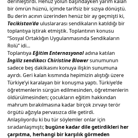
derinleştirdi. Henüz yolun başındayken yarım kalan
bir ömrün hüznü, içimde tarifsiz bir sızıya dönüştü.
Bu derin acının üzerinden henüz bir ay geçmişti ki,
Tacikistan’da
uluslararası sendikaların katıldığı bir
toplantıya iştirak etmiştik. Toplantının konusu
“Sosyal Ortaklığın Uygulanmasında Sendikaların
Rolü” idi...
Toplantıya
Eğitim Enternasyonal
adına katılan
İngiliz sendikacı Chiristine Blower
sunumunun
sadece beş dakikasını konuya ilişkin sunumuna
ayırdı. Geri kalan kısmında hepimizin alıştığı üzere
Türkiye’yi karalayan bir konuşma yaptı. Türkiye’de
öğretmenlerin sürgün edilmesinden, öğretmenlerin
öldürülmesinden; çocukların eğitim hakkından
mahrum bırakılmasına kadar birçok zırvayı terör
örgütü ağzıyla pervasızca dile getirdi.
Anlaşılıyordu ki bu tür söylemler onlar için
sıradanlaşmıştı;
bugüne kadar dile getirdikleri her
çarpıtma, herhangi bir karşılık görmeden