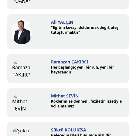
Ali YALÇIN
"Eğitim kovayı doldurmak değil, ateşi
tutuşturmaktır"
Ramazan ÇAKIRCI
Her başlangıç yeni bir ruh, yeni bir
heyecandır
Mithat SEVİN
Köklerimize dönmeli, faziletin izzetiyle
yol almalıyız
Şükrü KOLUKISA
Geleceğin izleri bugünde gizlidir